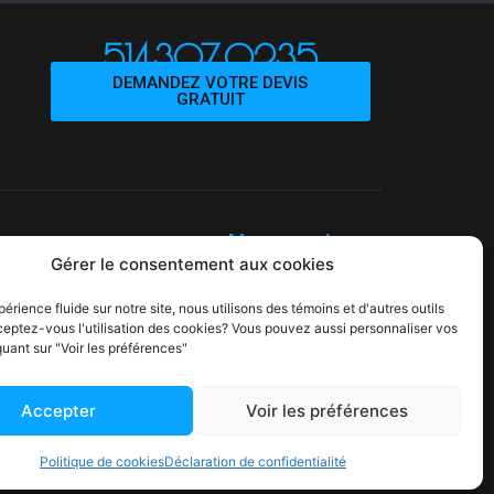
514.307.0235
ou
DEMANDEZ VOTRE DEVIS
GRATUIT
Nos services
Gérer le consentement aux cookies
érience fluide sur notre site, nous utilisons des témoins et d'autres outils
ceptez-vous l'utilisation des cookies? Vous pouvez aussi personnaliser vos
quant sur "Voir les préférences"
Accepter
Voir les préférences
Politique de cookies
Déclaration de confidentialité
|
dentialité
Politique relative aux Cookies