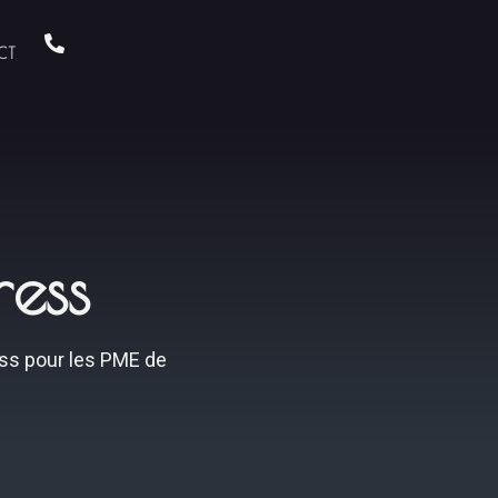
CT
ress
ess pour les PME de