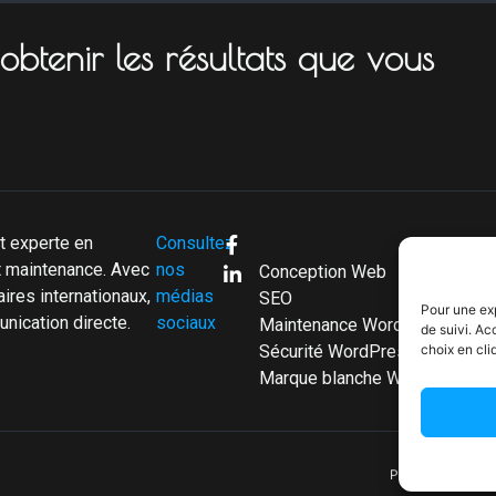
tenir les résultats que vous
t experte en
Consultez
 maintenance. Avec
nos
Conception Web
ires internationaux,
médias
SEO
Pour une exp
nication directe.
sociaux
Maintenance WordPress
de suivi. Ac
Sécurité WordPress
choix en cli
Marque blanche WordPress
Politique de confi